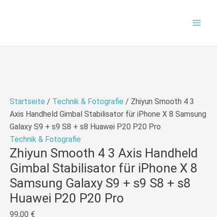
Zum
Ursprünglicher
Aktueller
Mai
Inhalt
Preis
Preis
Men
springen
war:
ist:
99,00 €
92,17 €.
Startseite
/
Technik & Fotografie
/ Zhiyun Smooth 4 3
Axis Handheld Gimbal Stabilisator für iPhone X 8 Samsung
Galaxy S9 + s9 S8 + s8 Huawei P20 P20 Pro
Technik & Fotografie
Zhiyun Smooth 4 3 Axis Handheld
Gimbal Stabilisator für iPhone X 8
Samsung Galaxy S9 + s9 S8 + s8
Huawei P20 P20 Pro
99,00
€