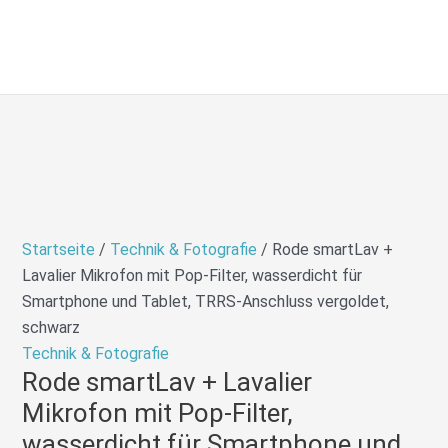
Zum
Ursprünglicher
Ursprünglicher
Aktueller
Aktueller
Inhalt
Preis
Preis
Preis
Preis
springen
war:
war:
ist:
ist:
799,00 €
1.399,00 €
700,40 €.
931,96 €.
Startseite
/
Technik & Fotografie
/ Rode smartLav +
Lavalier Mikrofon mit Pop-Filter, wasserdicht für
Smartphone und Tablet, TRRS-Anschluss vergoldet,
schwarz
Technik & Fotografie
Rode smartLav + Lavalier
Mikrofon mit Pop-Filter,
wasserdicht für Smartphone und