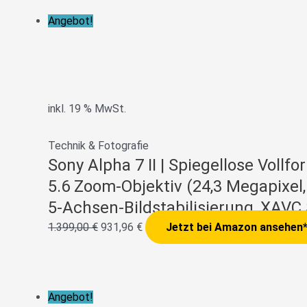
Angebot!
inkl. 19 % MwSt.
Technik & Fotografie
Sony Alpha 7 II | Spiegellose Voll
5.6 Zoom-Objektiv (24,3 Megapixel,
5-Achsen-Bildstabilisierung, XAV
1.399,00
€
931,96
€
Jetzt bei Amazon ansehen
Angebot!