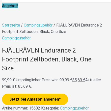
Angebot!
Startseite
/
Campingzubehör
/ FJÄLLRÄVEN Endurance 2
Footprint Zeltboden, Black, One Size
Campingzubehör
FJÄLLRÄVEN Endurance 2
Footprint Zeltboden, Black, One
Size
99,99
€
Ursprünglicher Preis war: 99,99 €
85,69
€
Aktueller
Preis ist: 85,69 €.
Jetzt bei Amazon ansehen*
Artikelnummer:
15602
Kategorie:
Campingzubehör