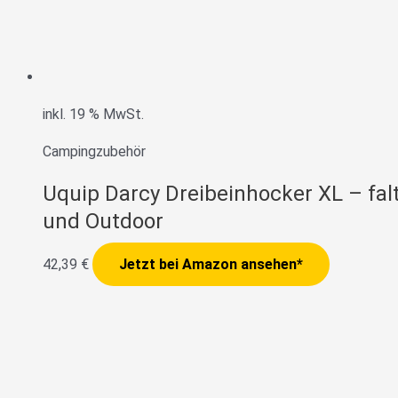
inkl. 19 % MwSt.
Campingzubehör
Uquip Darcy Dreibeinhocker XL – faltb
und Outdoor
42,39
€
Jetzt bei Amazon ansehen*