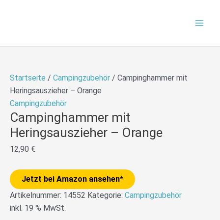
Zum
Mai
Inhalt
Men
springen
Startseite
/
Campingzubehör
/ Campinghammer mit
Heringsauszieher – Orange
Campingzubehör
Campinghammer mit
Heringsauszieher – Orange
12,90
€
Jetzt bei Amazon ansehen*
Artikelnummer:
14552
Kategorie:
Campingzubehör
inkl. 19 % MwSt.