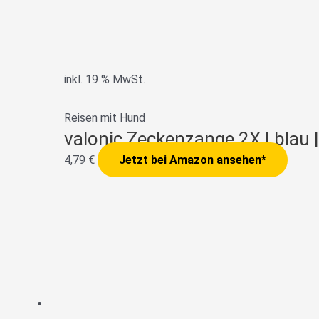
inkl. 19 % MwSt.
Reisen mit Hund
valonic Zeckenzange 2X | blau 
4,79
€
Jetzt bei Amazon ansehen*