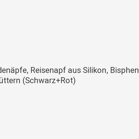
enäpfe, Reisenapf aus Silikon, Bispheno
üttern (Schwarz+Rot)