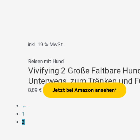
inkl. 19 % MwSt.
Reisen mit Hund
Vivifying 2 Große Faltbare Hund
Unterwegs, zum Tränken und F
8,89
€
Jetzt bei Amazon ansehen*
←
1
2