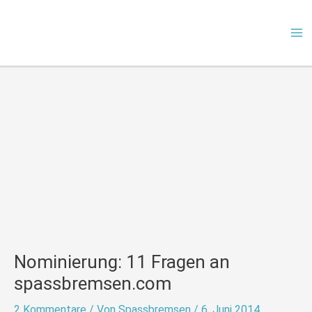
Zum
Ma
Inhalt
Me
springen
Nominierung: 11 Fragen an
spassbremsen.com
2 Kommentare
/ Von
Spassbremsen
/
6. Juni 2014