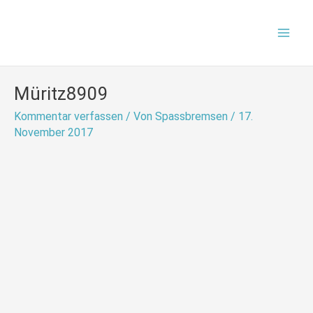
Zum
Mai
Inhalt
Men
springen
Müritz8909
Kommentar verfassen
/ Von
Spassbremsen
/
17.
November 2017