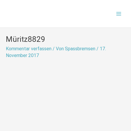
Zum
Mai
Inhalt
Men
springen
Müritz8829
Kommentar verfassen
/ Von
Spassbremsen
/
17.
November 2017