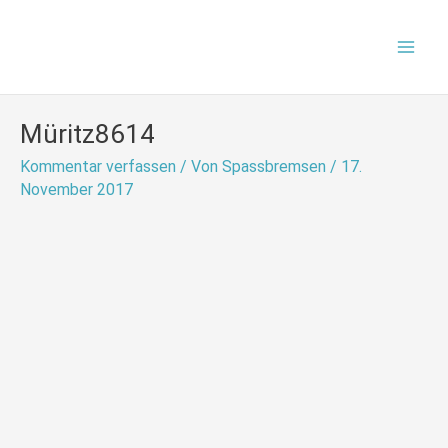
Zum
Mai
Inhalt
Men
springen
Müritz8614
Kommentar verfassen
/ Von
Spassbremsen
/
17.
November 2017