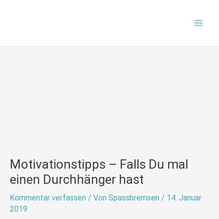
Zum
Mai
Inhalt
Men
springen
Motivationstipps – Falls Du mal
einen Durchhänger hast
Kommentar verfassen
/ Von
Spassbremsen
/
14. Januar
2019