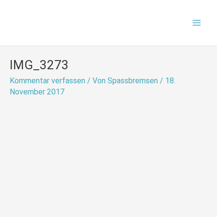
Zum
Mai
Inhalt
Men
springen
IMG_3273
Kommentar verfassen
/ Von
Spassbremsen
/
18.
November 2017