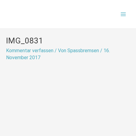
Zum
Mai
Inhalt
Men
springen
IMG_0831
Kommentar verfassen
/ Von
Spassbremsen
/
16.
November 2017