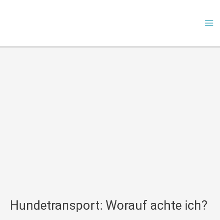
Zum
Ma
Inhalt
Me
springen
Hundetransport: Worauf achte ich?