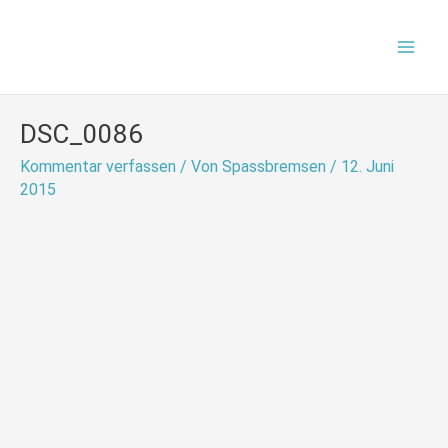
Zum
Mai
Inhalt
Men
springen
DSC_0086
Kommentar verfassen
/ Von
Spassbremsen
/
12. Juni
2015