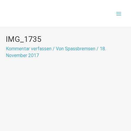
Zum
Mai
Inhalt
Men
springen
IMG_1735
Kommentar verfassen
/ Von
Spassbremsen
/
18.
November 2017