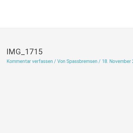
Zum
Inhalt
springen
IMG_1715
Kommentar verfassen
/ Von
Spassbremsen
/
18. November