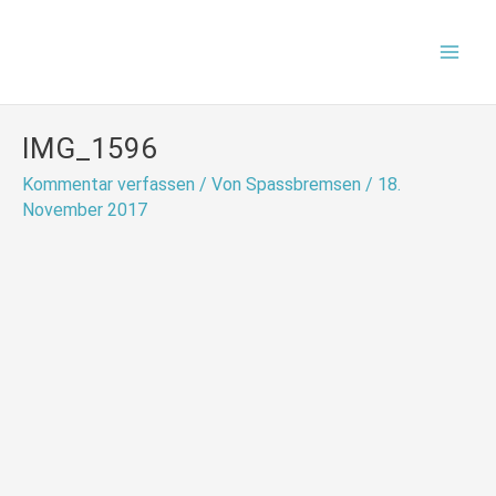
Zum
Mai
Inhalt
Men
springen
IMG_1596
Kommentar verfassen
/ Von
Spassbremsen
/
18.
November 2017