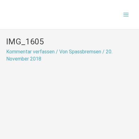
Zum
Mai
Inhalt
Men
springen
IMG_1605
Kommentar verfassen
/ Von
Spassbremsen
/
20.
November 2018