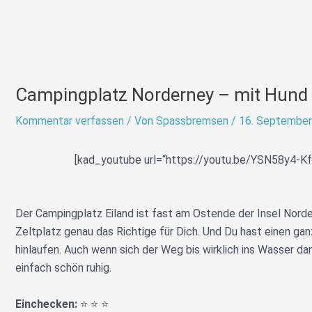
Campingplatz Norderney – mit Hund i
Kommentar verfassen
/ Von
Spassbremsen
/
16. September
[kad_youtube url=“https://youtu.be/YSN58y4-Kf
Der Campingplatz Eiland ist fast am Ostende der Insel Norde
Zeltplatz genau das Richtige für Dich. Und Du hast einen ganz
hinlaufen. Auch wenn sich der Weg bis wirklich ins Wasser da
einfach schön ruhig.
Einchecken:
⭐️ ⭐️ ⭐️