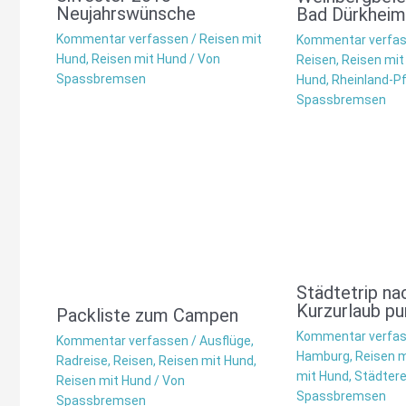
Neujahrswünsche
Bad Dürkheim
Kommentar verfassen
/
Reisen mit
Kommentar verfa
Hund
,
Reisen mit Hund
/ Von
Reisen
,
Reisen mit
Spassbremsen
Hund
,
Rheinland-Pf
Spassbremsen
Städtetrip n
Kurzurlaub pu
Packliste zum Campen
Kommentar verfa
Kommentar verfassen
/
Ausflüge
,
Hamburg
,
Reisen m
Radreise
,
Reisen
,
Reisen mit Hund
,
mit Hund
,
Städtere
Reisen mit Hund
/ Von
Spassbremsen
Spassbremsen