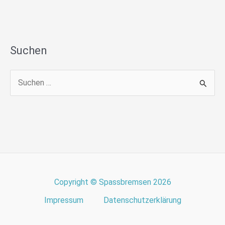
Suchen
S
u
c
h
e
n
n
Copyright © Spassbremsen 2026
a
Impressum
Datenschutzerklärung
c