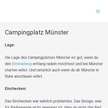
Zum
Mai
Inhalt
Men
springen
Campingplatz Münster
Lage:
Die Lage des Campingplatzes Münster ist gut, wenn du
den
Emsradweg
entlang radeln möchtest und bei Münster
starten willst. Und natürlich auch wenn du dir Münster in
Ruhe anschauen willst.
Einchecken:
Das Einchecken war wirklich problemlos. Das Einzige, was
für Radreisende nicht geeignet ist, dass du nicht das Rad