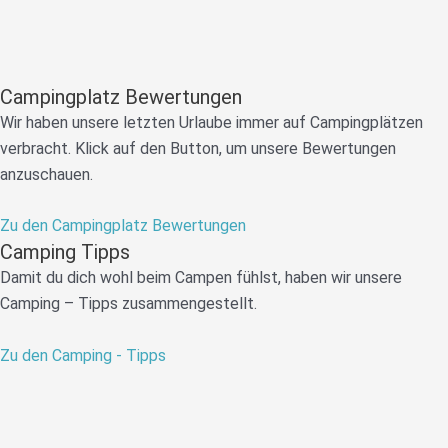
Campingplatz Bewertungen
Wir haben unsere letzten Urlaube immer auf Campingplätzen
verbracht. Klick auf den Button, um unsere Bewertungen
anzuschauen.
Zu den Campingplatz Bewertungen
Camping Tipps
Damit du dich wohl beim Campen fühlst, haben wir unsere
Camping – Tipps zusammengestellt.
Zu den Camping - Tipps