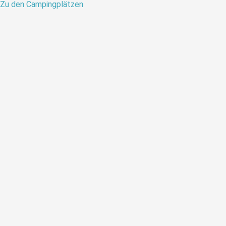
Zu den Campingplätzen