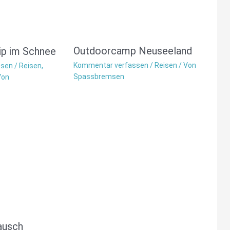
Outdoorcamp Neuseeland
p im Schnee
Kommentar verfassen
/
Reisen
/ Von
ssen
/
Reisen
,
Spassbremsen
Von
ausch