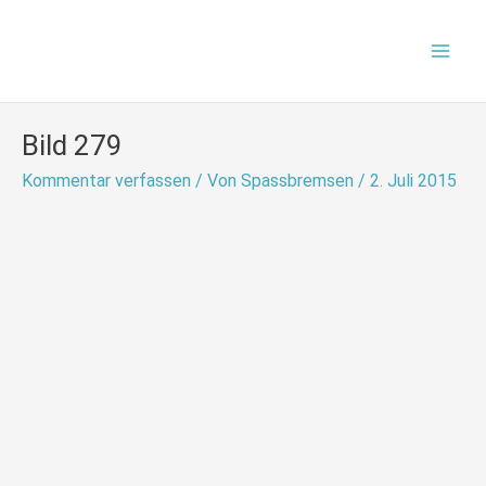
Zum
Mai
Inhalt
Men
springen
Bild 279
Kommentar verfassen
/ Von
Spassbremsen
/
2. Juli 2015