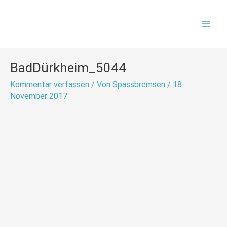
Zum
Mai
Inhalt
Men
springen
BadDürkheim_5044
Kommentar verfassen
/ Von
Spassbremsen
/
18.
November 2017