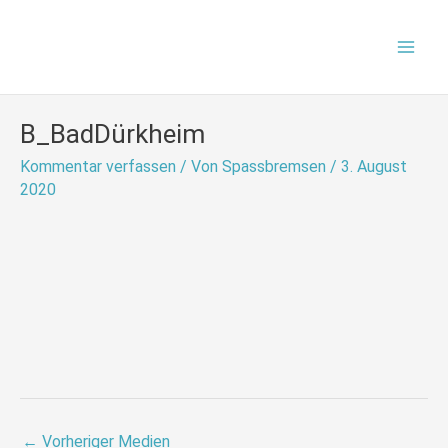
Zum
Mai
Inhalt
Men
springen
B_BadDürkheim
Kommentar verfassen
/ Von
Spassbremsen
/
3. August
2020
←
Vorheriger Medien