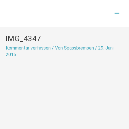
Zum
Mai
Inhalt
Men
springen
IMG_4347
Kommentar verfassen
/ Von
Spassbremsen
/
29. Juni
2015