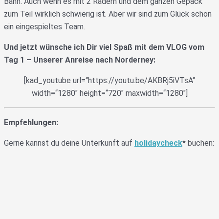
Bahn. Auch wenn es mit 2 Rädern und dem ganzen Gepäck
zum Teil wirklich schwierig ist. Aber wir sind zum Glück schon
ein eingespieltes Team.
Und jetzt wünsche ich Dir viel Spaß mit dem VLOG vom
Tag 1 – Unserer Anreise nach Norderney:
[kad_youtube url=“https://youtu.be/AKBRj5iVTsA“
width=“1280″ height=“720″ maxwidth=“1280″]
Empfehlungen:
Gerne kannst du deine Unterkunft auf
holidaycheck
*
buchen: