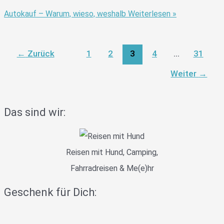
Autokauf – Warum, wieso, weshalb
Weiterlesen »
←
Zurück
1
2
3
4
…
31
Weiter
→
Das sind wir:
Reisen mit Hund, Camping,
Fahrradreisen & Me(e)hr
Geschenk für Dich: